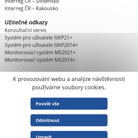
Interreg ČR – Slovensko
Interreg ČR – Rakousko
Užitečné odkazy
Konzultační servis
Systém pro uživatele ISKP21+
Systém pro uživatele ISKP2014+
Monitorovací systém MS2021+
Monitorovací systém MS2014+
Kontakt
K provozování webu a analýze návštěvnosti
Argentinská 1610/4, 170 00 Praha 7-Holešovice
používáme soubory cookies.
+420 703 186 831
crr@crr.gov.cz
Datová schránka: mt6427q
Povolit vše
IČ: 04095316
Odmítnout
Prohlášení o přístupnosti
GDPR
RSS
Upravit
Centrum pro regionální rozvoj České republiky © 2026