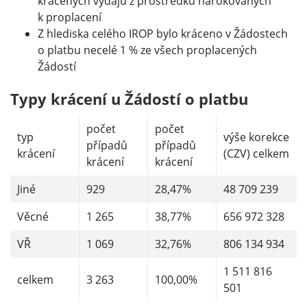
krácených výdajů z prostředků nárokovaných
k proplacení
Z hlediska celého IROP bylo kráceno v Žádostech
o platbu necelé 1 % ze všech proplacených
Žádostí
Typy krácení u Žádostí o platbu
počet
počet
typ
výše korekce
případů
případů
krácení
(CZV) celkem
krácení
krácení
Jiné
929
28,47%
48 709 239
Věcné
1 265
38,77%
656 972 328
VŘ
1 069
32,76%
806 134 934
1 511 816
celkem
3 263
100,00%
501