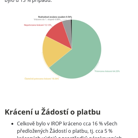
bylo u 13 % případů.
Krácení u Žádostí o platbu
Celkově bylo v IROP kráceno cca 16 % všech
předložených Žádostí o platbu, tj. cca 5 %