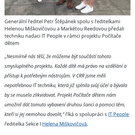
Generální ředitel Petr Štěpánek spolu s ředitelkami
Helenou Miškovičovou a Markétou Reedovou předali
techniku nadaci IT People v rámci projektu Počítače
dětem
„Nesmírně nás těší, že můžeme být součástí tohoto
smysluplného projektu. Každé dítě má právo na vzdělání a
přístup k potřebným nástrojům. V CRR jsme měli
nepotřebnou IT techniku, která již splnila svůj účel a bývala
by se musela zlikvidovat. Projekt Počítače dětem nám
umožnil dát tomuto vybavení druhou šanci a pomoci těm,
kteří si jej nemohou dovolit,“
říká o spolupráci s
IT People
ředitelka Sekce I
Helena Miškovičová
.