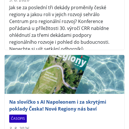
Jak se za poslední tři dekády proměnily české
regiony a jakou roli v jejich rozvoji sehrálo
Centrum pro regionální rozvoj? Konference
pořádaná u příležitosti 30. výročí CRR nabídne
ohlédnutí za třemi dekádami podpory
regionálního rozvoje i pohled do budoucnosti.
Nenechte si ujít setkání odborníků,…
Na slovíčko s AI Napoleonem i za skrytými
poklady Česka! Nové Regiony nás baví
ČASOPIS
3. 8. 2026