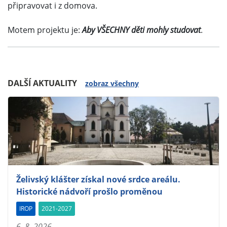
připravovat i z domova.
Motem projektu je:
Aby VŠECHNY děti mohly studovat
.
DALŠÍ AKTUALITY
zobraz všechny
Želivský klášter získal nové srdce areálu.
Historické nádvoří prošlo proměnou
IROP
2021-2027
6. 8. 2026