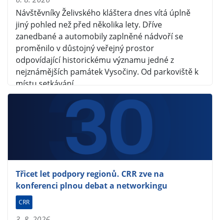
Návštěvníky Želivského kláštera dnes vítá úplně
jiný pohled než před několika lety. Dříve
zanedbané a automobily zaplněné nádvoří se
proměnilo v důstojný veřejný prostor
odpovídající historickému významu jedné z
nejznámějších památek Vysočiny. Od parkoviště k
místu setkávání …
Třicet let podpory regionů. CRR zve na
konferenci plnou debat a networkingu
CRR
3. 8. 2026