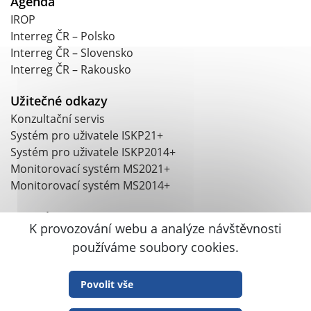
Agenda
IROP
Interreg ČR – Polsko
Interreg ČR – Slovensko
Interreg ČR – Rakousko
Užitečné odkazy
Konzultační servis
Systém pro uživatele ISKP21+
Systém pro uživatele ISKP2014+
Monitorovací systém MS2021+
Monitorovací systém MS2014+
Kontakt
K provozování webu a analýze návštěvnosti
Argentinská 1610/4, 170 00 Praha 7-Holešovice
používáme soubory cookies.
+420 703 186 831
crr@crr.gov.cz
Datová schránka: mt6427q
Povolit vše
IČ: 04095316