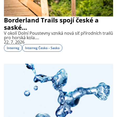
Borderland Trails spojí české a
saské…
V okolí Dolní Poustevny vzniká nová síť přírodních trailů
pro horská kola.…
22. 7. 2026
Interreg
Interreg Česko – Sasko