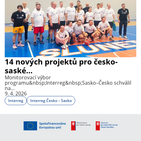
14 nových projektů pro česko-
saské…
Monitorovací výbor
programu&nbsp;Interreg&nbsp;Sasko–Česko schválil
na…
9. 4. 2026
Interreg
Interreg Česko – Sasko