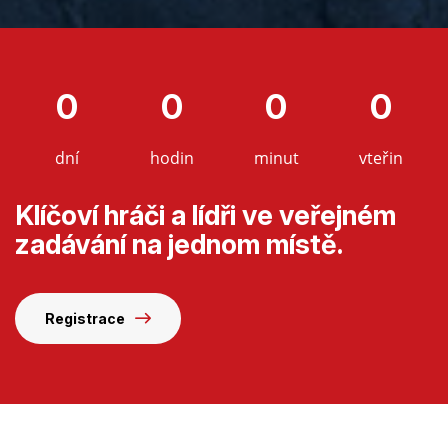
0
0
0
0
dní
hodin
minut
vteřin
Klíčoví hráči a lídři ve veřejném
zadávání na jednom místě.
Registrace